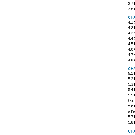
3.7
3.8 
CHA
4.1 
4.2
4.3 
4.4 
4.5 
4.6
4.7 
4.8 
CHA
5.1 
5.2 
5.3 
5.4 
5.5 
Out
5.6 
à l’
5.7 
5.8
CHA