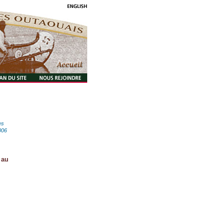
es
006
 au