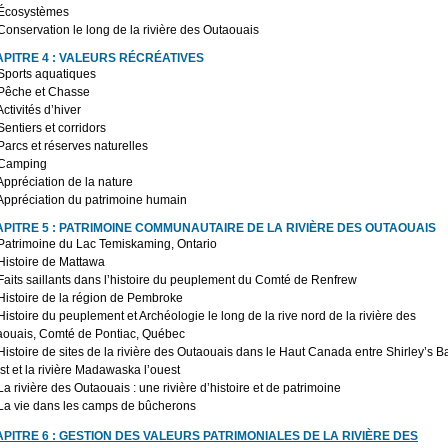
 Écosystèmes
Conservation le long de la rivière des Outaouais
PITRE 4 : VALEURS RÉCRÉATIVES
Sports aquatiques
 Pêche et Chasse
Activités d’hiver
Sentiers et corridors
Parcs et réserves naturelles
 Camping
Appréciation de la nature
Appréciation du patrimoine humain
PITRE 5 : PATRIMOINE COMMUNAUTAIRE DE LA RIVIÈRE DES OUTAOUAIS
Patrimoine du Lac Temiskaming, Ontario
Histoire de Mattawa
Faits saillants dans l’histoire du peuplement du Comté de Renfrew
Histoire de la région de Pembroke
Histoire du peuplement et Archéologie le long de la rive nord de la rivière des
aouais, Comté de Pontiac, Québec
Histoire de sites de la rivière des Outaouais dans le Haut Canada entre Shirley’s B
est et la rivière Madawaska l’ouest
La rivière des Outaouais : une rivière d’histoire et de patrimoine
 La vie dans les camps de bûcherons
PITRE 6 : GESTION DES VALEURS PATRIMONIALES DE LA RIVIÈRE DES