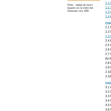
1.1 
Photo : radeau de troncs
1.2 
équarris sur la rivière des
Outaouais vers 1900
1.3 
1.4 
CHA
2.1 
2.2 
2.3 
2.4 
2.5 
2.6 
2.7 
du b
2.8 
2.9 
2.10
2.10
CHA
3.1 
3.2 
3.3 
3.4 
3.5 
3.6