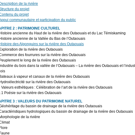
Description de la rivière
Structure du projet
Contenu du projet
Appui communautaire et participation du public
PITRE 2 : PATRIMOINE CULTUREL
Histoire ancienne du Haut de la rivière des Outaouais et du Lac Témiskaming
Histoire ancienne de la Vallée du Bas de l’Outaouais
Histoire des Algonguins sur la rivière des Outaouais
Exploration de la rivière des Outaouais
Commerce des fourrures sur la rivière des Outaouais
Peuplement le long de la rivière des Outaouais
Industrie du bois dans la vallée de l’Outaouais – La rivière des Outaouais et l’indust
ois
Bateaux à vapeur et canaux de la rivière des Outaouais
Hydroélectricité sur la rivière des Outaouais
 Valeurs esthétiques : Célébration de l’art de la rivière des Outaouais
.1 Poésie sur la rivière des Outaouais
PITRE 3 : VALEURS DU PATRIMOINE NATUREL
Géohéritage du bassin de drainage de la rivière des Outaouais
Caractéristiques hydrologiques du bassin de drainage de la rivière des Outaouais
Morphologie de la rivière
Climat
Flore
 Faune