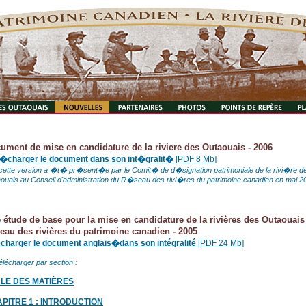
ument de mise en candidature de la riviere des Outaouais - 2006
�charger le document dans son int�gralit�
[PDF 8 Mb]
cette version a �t� pr�sent�e par le Comit� de d�signation patrimoniale de la rivi�re d
ouais au Conseil d'administration du R�seau des rivi�res du patrimoine canadien en mai 2
 étude de base pour la mise en candidature de la rivières des Outaouais
eau des rivières du patrimoine canadien - 2005
écharger le document anglais�dans son intégralité
[PDF 24 Mb]
élécharger par section :
LE DES MATIÈRES
PITRE 1 : INTRODUCTION