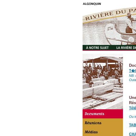
Doc
T�l
NB: 
Outa
Une
Rés
Tél
Ou t
TAB
CHA